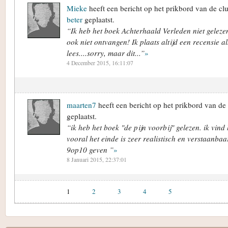
Mieke
heeft een bericht op het prikbord van de c
beter
geplaatst.
“Ik heb het boek Achterhaald Verleden niet geleze
ook niet ontvangen! Ik plaats altijd een recensie a
lees....sorry, maar dit...”
»
4 December 2015, 16:11:07
maarten7
heeft een bericht op het prikbord van de
geplaatst.
“ik heb het boek "de pijn voorbij" gelezen. ik vin
vooral het einde is zeer realistisch en verstaanbaa
9op10 geven ”
»
8 Januari 2015, 22:37:01
1
2
3
4
5