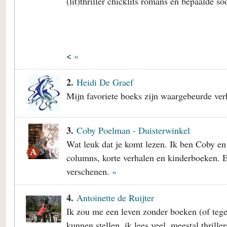
(lit)thriller chicklits romans en bepaalde soo
<
»
2.
Heidi De Graef
Mijn favoriete boeks zijn waargebeurde verh
3.
Coby Poelman - Duisterwinkel
Wat leuk dat je komt lezen. Ik ben Coby en i
columns, korte verhalen en kinderboeken. Er
verschenen.
»
4.
Antoinette de Ruijter
Ik zou me een leven zonder boeken (of tege
kunnen stellen, ik lees veel, meestal thrill