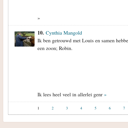
»
10.
Cynthia Mangold
Ik ben getrouwd met Louis en samen hebb
een zoon; Robin.
Ik lees heel veel in allerlei genr
»
1
2
3
4
5
6
7