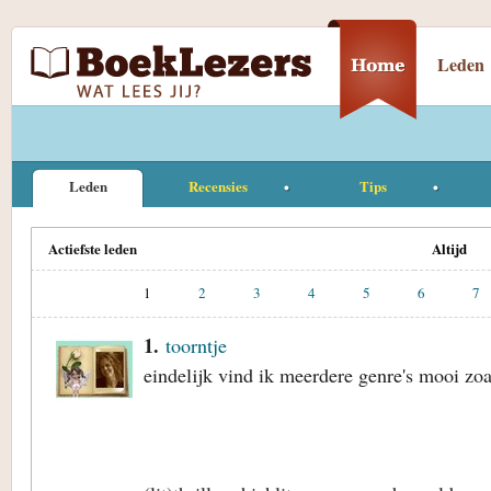
Leden
Leden
Recensies
Tips
Actiefste leden
Altijd
1
2
3
4
5
6
7
1.
toorntje
eindelijk vind ik meerdere genre's mooi zoa