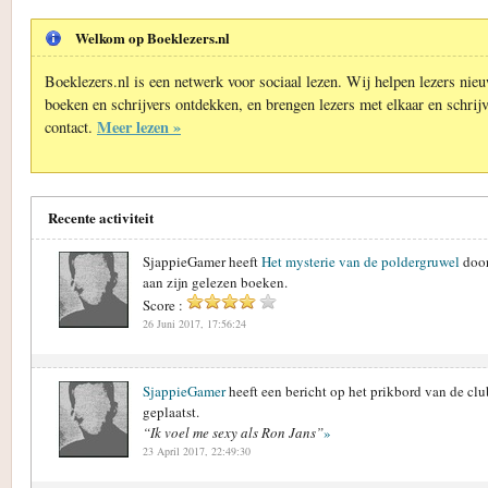
Welkom op Boeklezers.nl
Boeklezers.nl is een netwerk voor sociaal lezen. Wij helpen lezers nie
boeken en schrijvers ontdekken, en brengen lezers met elkaar en schrijv
Meer lezen »
contact.
Recente activiteit
SjappieGamer heeft
Het mysterie van de poldergruwel
doo
aan zijn gelezen boeken.
Score :
26 Juni 2017, 17:56:24
SjappieGamer
heeft een bericht op het prikbord van de cl
geplaatst.
“Ik voel me sexy als Ron Jans”
»
23 April 2017, 22:49:30