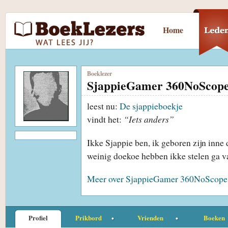
Home
Boeklezer
SjappieGamer 360NoScop
leest nu:
De sjappieboekje
vindt het:
“Iets anders”
Ikke Sjappie ben, ik geboren zijn inne 
weinig doekoe hebben ikke stelen ga 
Meer over SjappieGamer 360NoScope
Profiel
Prikbord
Vrienden
Boeken