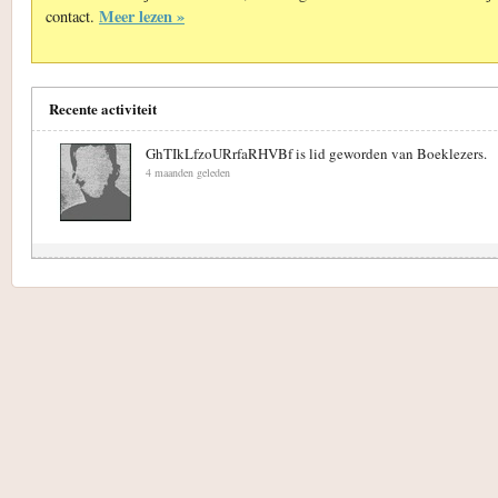
Meer lezen »
contact.
Recente activiteit
GhTIkLfzoURrfaRHVBf is lid geworden van Boeklezers.
4 maanden geleden