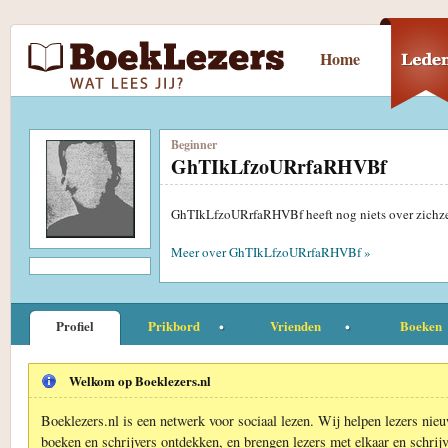
Home
Beginner
GhTIkLfzoURrfaRHVBf
GhTIkLfzoURrfaRHVBf heeft nog niets over zichze
Meer over GhTIkLfzoURrfaRHVBf »
Profiel
Prikbord
Vrienden
Boeken
Welkom op Boeklezers.nl
Boeklezers.nl is een netwerk voor sociaal lezen. Wij helpen lezers nie
boeken en schrijvers ontdekken, en brengen lezers met elkaar en schrijv