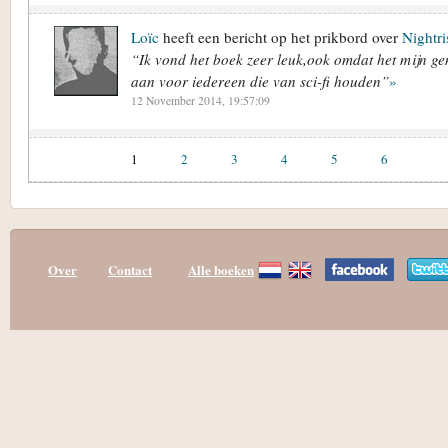
Loïc
heeft een bericht op het prikbord over
Nightri
“Ik vond het boek zeer leuk,ook omdat het mijn gen
aan voor iedereen die van sci-fi houden”
»
12 November 2014, 19:57:09
1
2
3
4
5
6
Over
Contact
Alle boeken