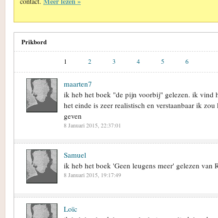
Meer lezen »
contact.
Prikbord
1
2
3
4
5
6
maarten7
ik heb het boek "de pijn voorbij" gelezen. ik vind
het einde is zeer realistisch en verstaanbaar ik zo
geven
8 Januari 2015, 22:37:01
Samuel
ik heb het boek 'Geen leugens meer' gelezen van
8 Januari 2015, 19:17:49
Loïc