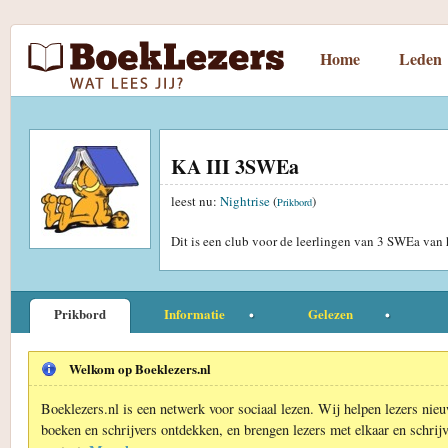
Home
Leden
KA III 3SWEa
leest nu:
Nightrise
(
)
Prikbord
Dit is een club voor de leerlingen van 3 SWEa va
Prikbord
Informatie
Gelezen
Welkom op Boeklezers.nl
Boeklezers.nl is een netwerk voor sociaal lezen. Wij helpen lezers nie
boeken en schrijvers ontdekken, en brengen lezers met elkaar en schrijv