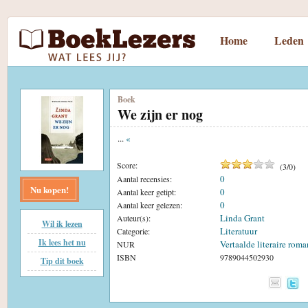
Home
Leden
Boek
We zijn er nog
...
«
Score:
(
3
/
0
)
0
Aantal recensies:
Nu kopen!
0
Aantal keer getipt:
0
Aantal keer gelezen:
Linda Grant
Auteur(s):
Wil ik lezen
Literatuur
Categorie:
Ik lees het nu
Vertaalde literaire roma
NUR
ISBN
9789044502930
Tip dit boek