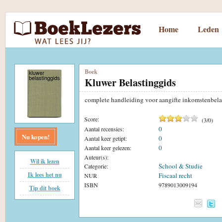
Home
Leden
Boek
Kluwer Belastinggids
complete handleiding voor aangifte inkomstenbel
Score:
(
3
/
0
)
0
Aantal recensies:
Nu kopen!
0
Aantal keer getipt:
0
Aantal keer gelezen:
Auteur(s):
Wil ik lezen
School & Studie
Categorie:
Ik lees het nu
Fiscaal recht
NUR
ISBN
9789013009194
Tip dit boek