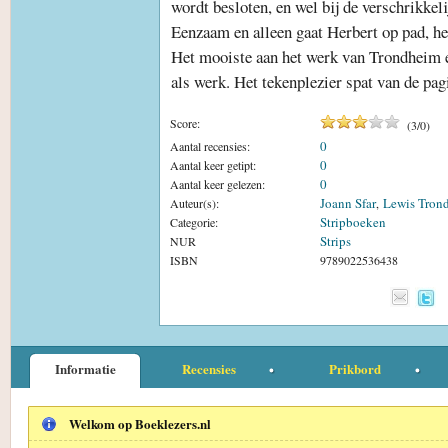
wordt besloten, en wel bij de verschrikkel
Eenzaam en alleen gaat Herbert op pad, h
Het mooiste aan het werk van Trondheim en 
als werk. Het tekenplezier spat van de pag
Score:
(
3
/
0
)
0
Aantal recensies:
0
Aantal keer getipt:
0
Aantal keer gelezen:
Joann Sfar
Lewis Tron
Auteur(s):
,
Stripboeken
Categorie:
Strips
NUR
ISBN
9789022536438
Informatie
Recensies
Prikbord
Welkom op Boeklezers.nl