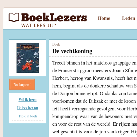
Home
Leden
Boek
De vechtkoning
Treedt binnen in het mateloos grappige en
de Franse stripgrootmeesters Joann Sfar 
Herbert, hertog van Kwansuis, heeft het n
Nu kopen!
hem, begint als de donkere schaduw van 
de Donjon binnenglipt. Ondanks zijn tomel
Wil ik lezen
voorkomen dat de Dikzak er met de kroon 
feit heeft verregaande gevolgen, voor Her
Ik lees het nu
konijnendrop waar van de bewoners niet v
Tip dit boek
en voor de rest van de wereld. Er rijzen na
wel geschikt is voor de job van krijger. Hi