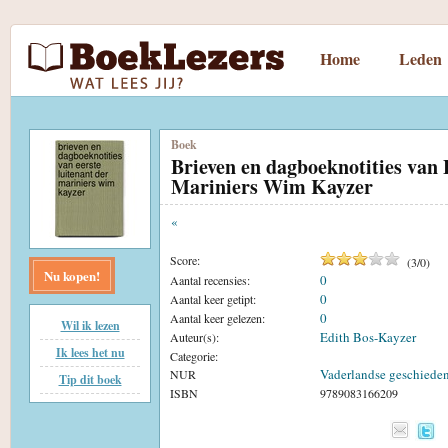
Home
Leden
Boek
Brieven en dagboeknotities van 
Mariniers Wim Kayzer
«
Score:
(
3
/
0
)
Nu kopen!
0
Aantal recensies:
0
Aantal keer getipt:
0
Aantal keer gelezen:
Wil ik lezen
Edith Bos-Kayzer
Auteur(s):
Ik lees het nu
Categorie:
Vaderlandse geschieden
NUR
Tip dit boek
ISBN
9789083166209