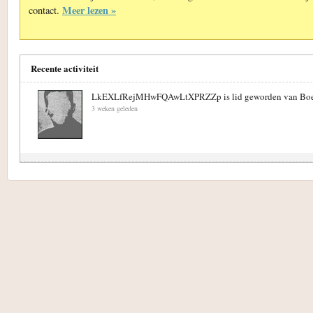
Meer lezen »
contact.
Recente activiteit
LkEXLfRejMHwFQAwLtXPRZZp is lid geworden van Boek
3 weken geleden