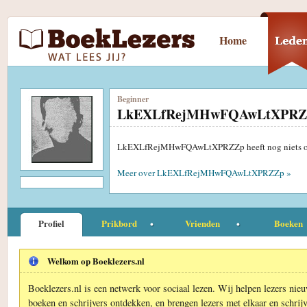
Home
Beginner
LkEXLfRejMHwFQAwLtXPRZ
LkEXLfRejMHwFQAwLtXPRZZp heeft nog niets ove
Meer over LkEXLfRejMHwFQAwLtXPRZZp »
Profiel
Prikbord
Vrienden
Boeken
Welkom op Boeklezers.nl
Boeklezers.nl is een netwerk voor sociaal lezen. Wij helpen lezers nie
boeken en schrijvers ontdekken, en brengen lezers met elkaar en schrijv