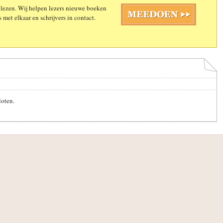
 lezen. Wij helpen lezers nieuwe boeken
 met elkaar en schrijvers in contact.
loten.