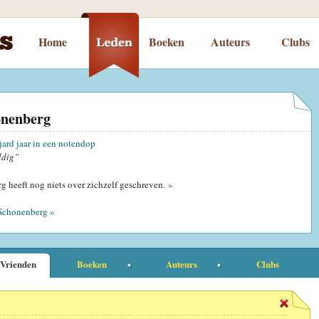
Home
Boeken
Auteurs
Clubs
onenberg
jard jaar in een notendop
ldig”
g heeft nog niets over zichzelf geschreven.
»
Schonenberg »
Vrienden
Boeken
Auteurs
Clubs