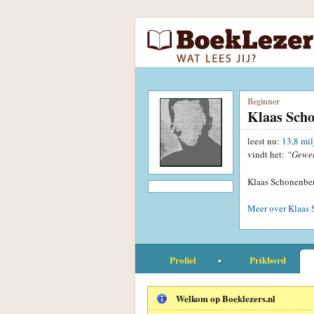
Beginner
Klaas Sch
leest nu:
13,8 mil
vindt het:
“Gewe
Klaas Schonenber
Meer over Klaas 
Profiel
Prikbord
Welkom op Boeklezers.nl