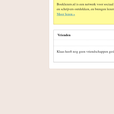
Boeklezers.nl is een netwerk voor sociaal
en schrijvers ontdekken, en brengen lezers
Meer lezen »
Vrienden
Klaas heeft nog geen vriendschappen ges