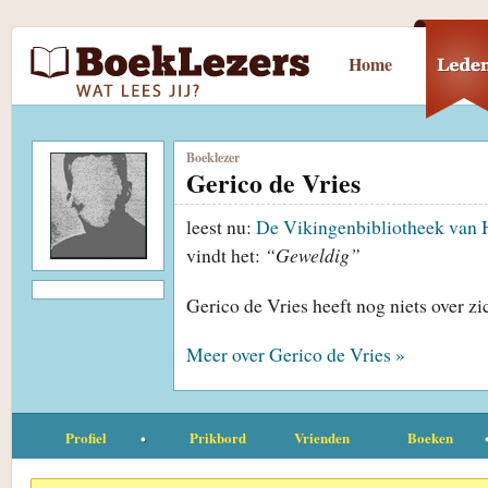
Home
Boeklezer
Gerico de Vries
leest nu:
De Vikingenbibliotheek va
vindt het:
“Geweldig”
Gerico de Vries heeft nog niets over z
Meer over Gerico de Vries »
Profiel
Prikbord
Vrienden
Boeken