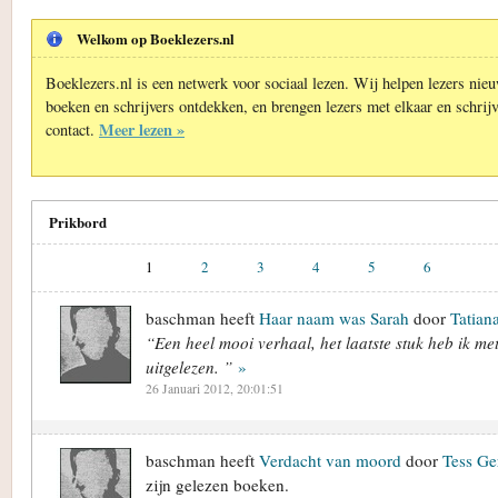
Welkom op Boeklezers.nl
Boeklezers.nl is een netwerk voor sociaal lezen. Wij helpen lezers nie
boeken en schrijvers ontdekken, en brengen lezers met elkaar en schrijv
Meer lezen »
contact.
Prikbord
1
2
3
4
5
6
baschman heeft
Haar naam was Sarah
door
Tatian
“Een heel mooi verhaal, het laatste stuk heb ik me
uitgelezen. ”
»
26 Januari 2012, 20:01:51
baschman heeft
Verdacht van moord
door
Tess Ge
zijn gelezen boeken.