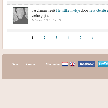
baschman heeft
Het stille meisje
door
Tess Gerrits
verlanglijst.
26 Januari 2012, 18:41:38
1
2
3
4
5
6
Over
Contact
Alle boeken