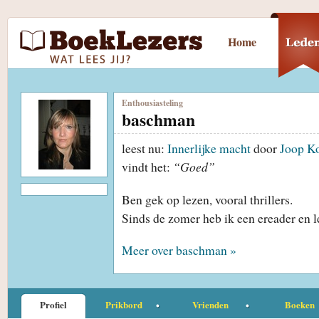
Home
Enthousiasteling
baschman
leest nu:
Innerlijke macht
door
Joop Ko
vindt het:
“Goed”
Ben gek op lezen, vooral thrillers.
Sinds de zomer heb ik een ereader en 
Meer over baschman »
Profiel
Prikbord
Vrienden
Boeken