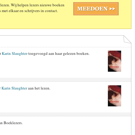
 lezen. Wij helpen lezers nieuwe boeken
 met elkaar en schrijvers in contact.
r
Karin Slaughter
toegevoegd aan haar gelezen boeken.
r
Karin Slaughter
aan het lezen.
an Boeklezers.