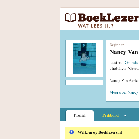
Beginner
Nancy Van 
leest nu:
Genesis
vindt het:
“Gewe
Nancy Van Aarle 
Meer over Nancy 
Profiel
Prikbord
Welkom op Boeklezers.nl