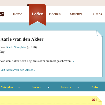
Home
Boeken
Auteurs
Clubs
Aarle /van den Akker
door
Karin Slaughter
(p. 250)
ldig”
/van den Akker heeft nog niets over zichzelf geschreven.
»
Van Aarle /van den Akker »
Vrienden
Boeken
Auteurs
Clubs