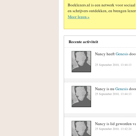
Boeklezers.nl is een netwerk voor sociaal
en schrijvers ontdekken, en brengen lezers
Meer lezen »
Recente activiteit
Nancy heeft
Genesis
doo
25 September 2010, 13:44:13
Nancy is nu
Genesis
doo
25 September 2010, 13:44:13
Nancy is lid geworden v
25 September 2010, 13:42:24