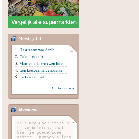
Meest getipt
Haar naam was Sarah
Caleidoscoop
Mannen die vrouwen haten..
Een keukenmeidenroman..
De boekendief
Alle toplijsten »
Ideeënbus