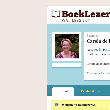
Beginner
Carola de 
leest nu:
En passa
vindt het:
“Ga nu
Carola de Ridder 
Meer over Carola
Profiel
Prikbord
Welkom op Boeklezers.nl