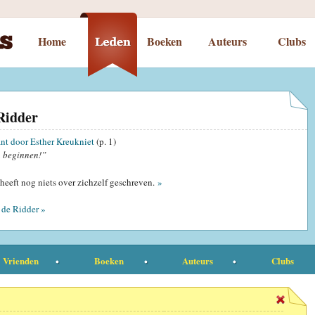
Home
Boeken
Auteurs
Clubs
Ridder
nt door Esther Kreukniet
(p. 1)
 beginnen!”
heeft nog niets over zichzelf geschreven.
»
 de Ridder »
Vrienden
Boeken
Auteurs
Clubs