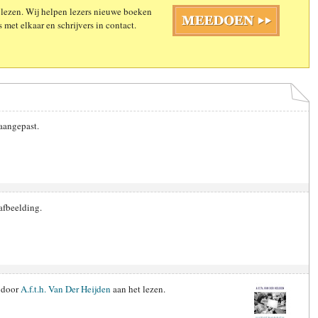
 lezen. Wij helpen lezers nieuwe boeken
 met elkaar en schrijvers in contact.
 aangepast.
afbeelding.
door
A.f.t.h. Van Der Heijden
aan het lezen.