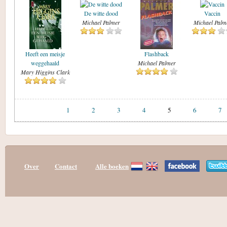
De witte dood
Vaccin
Michael Palmer
Michael Palm
Heeft een meisje
Flashback
weggehaald
Michael Palmer
Mary Higgins Clark
1
2
3
4
5
6
7
Over
Contact
Alle boeken