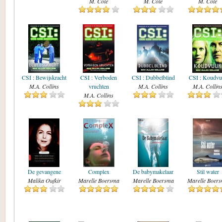
M. Cole
M. Cole
M. Cole
CSI : Bewijskracht
CSI : Verboden
CSI : Dubbelblind
CSI : Koudvu
M.A. Collins
vruchten
M.A. Collins
M.A. Collin
M.A. Collins
De gevangene
Complex
De babymakelaar
Stil water
Malika Oufkir
Marelle Boersma
Marelle Boersma
Marelle Boer