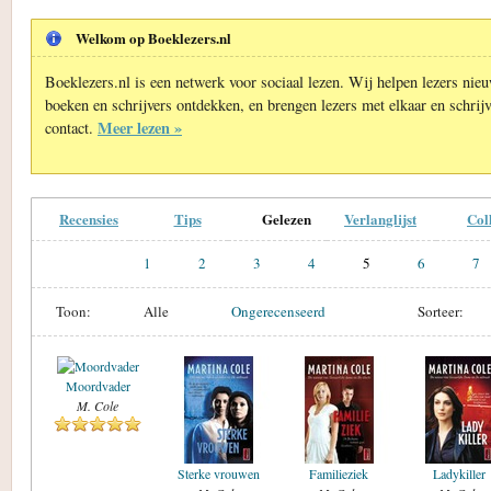
Welkom op Boeklezers.nl
Boeklezers.nl is een netwerk voor sociaal lezen. Wij helpen lezers nie
boeken en schrijvers ontdekken, en brengen lezers met elkaar en schrijv
Meer lezen »
contact.
Recensies
Tips
Gelezen
Verlanglijst
Col
1
2
3
4
5
6
7
Toon:
Alle
Ongerecenseerd
Sorteer:
Moordvader
M. Cole
Sterke vrouwen
Familieziek
Ladykiller