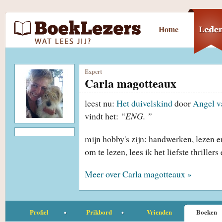
Home
Expert
Carla magotteaux
leest nu:
Het duivelskind
door
Angel v
vindt het:
“ENG. ”
mijn hobby's zijn: handwerken, lezen en
om te lezen, lees ik het liefste thrill
Meer over Carla magotteaux »
Profiel
Prikbord
Vrienden
Boeken