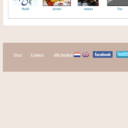
Heidi
justine
tamara
Ton
Over
Contact
Alle boeken