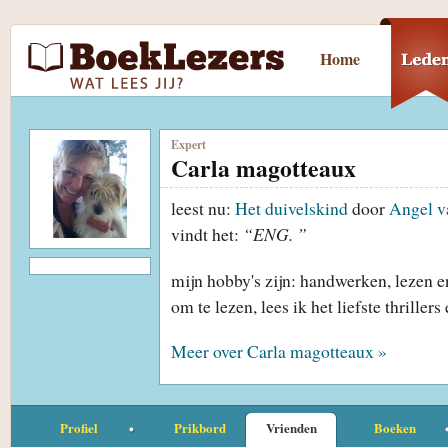
Home
Expert
Carla magotteaux
leest nu:
Het duivelskind
door
Angel v
vindt het:
“ENG. ”
mijn hobby's zijn: handwerken, lezen en
om te lezen, lees ik het liefste thrill
Meer over Carla magotteaux »
Profiel
Prikbord
Vrienden
Boeken