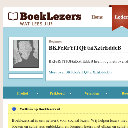
Home
Beginner
BKFcRrYiTQFtaiXztrEddcB
BKFcRrYiTQFtaiXztrEddcB heeft nog niets over zi
Meer over BKFcRrYiTQFtaiXztrEddcB »
Profiel
Prikbord
Vrienden
Boe
Welkom op Boeklezers.nl
Boeklezers.nl is een netwerk voor sociaal lezen. Wij helpen lezers nie
boeken en schrijvers ontdekken, en brengen lezers met elkaar en schrijv