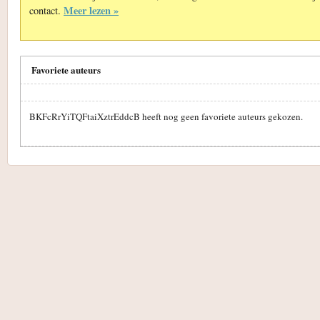
Meer lezen »
contact.
Favoriete auteurs
BKFcRrYiTQFtaiXztrEddcB heeft nog geen favoriete auteurs gekozen.