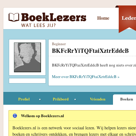
Home
Beginner
BKFcRrYiTQFtaiXztrEddcB
BKFcRrYiTQFtaiXztrEddcB heeft nog niets over zi
Meer over BKFcRrYiTQFtaiXztrEddcB »
Profiel
Prikbord
Vrienden
Boeken
Welkom op Boeklezers.nl
Boeklezers.nl is een netwerk voor sociaal lezen. Wij helpen lezers nie
boeken en schrijvers ontdekken, en brengen lezers met elkaar en schrijv