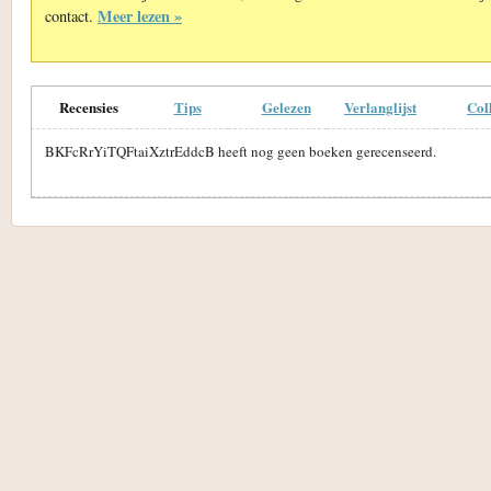
Meer lezen »
contact.
Recensies
Tips
Gelezen
Verlanglijst
Col
BKFcRrYiTQFtaiXztrEddcB heeft nog geen boeken gerecenseerd.