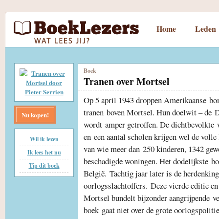
Home
Leden
Boek
Tranen over Mortsel
Op 5 april 1943 droppen Amerikaanse bo
tranen boven Mortsel. Hun doelwit – de D
Nu kopen!
wordt amper getroffen. De dichtbevolkte
en een aantal scholen krijgen wel de volle
Wil ik lezen
van wie meer dan 250 kinderen, 1342 gew
Ik lees het nu
beschadigde woningen. Het dodelijkste b
Tip dit boek
België. Tachtig jaar later is de herdenki
oorlogsslachtoffers. Deze vierde editie en
Mortsel bundelt bijzonder aangrijpende v
boek gaat niet over de grote oorlogspoliti