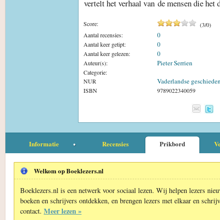
vertelt het verhaal van de mensen die he
Score:
(
3
/
0
)
0
Aantal recensies:
0
Aantal keer getipt:
0
Aantal keer gelezen:
Pieter Serrien
Auteur(s):
Categorie:
Vaderlandse geschieden
NUR
ISBN
9789022340059
Informatie
Recensies
Prikbord
Ve
Welkom op Boeklezers.nl
Boeklezers.nl is een netwerk voor sociaal lezen. Wij helpen lezers nie
boeken en schrijvers ontdekken, en brengen lezers met elkaar en schrijv
Meer lezen »
contact.