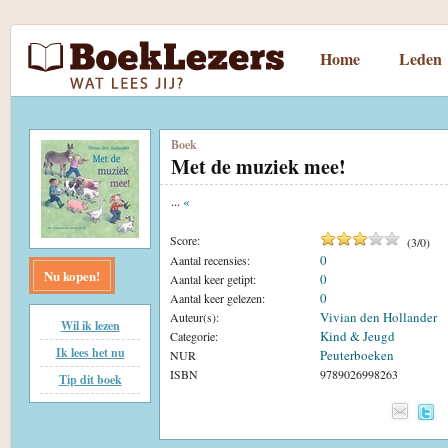
Home
Leden
Boek
Met de muziek mee!
...
«
Score:
(
3
/
0
)
0
Aantal recensies:
Nu kopen!
0
Aantal keer getipt:
0
Aantal keer gelezen:
Vivian den Hollander
Auteur(s):
Wil ik lezen
Kind & Jeugd
Categorie:
Ik lees het nu
Peuterboeken
NUR
ISBN
9789026998263
Tip dit boek