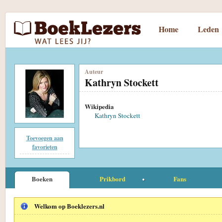
Home
Leden
Auteur
Kathryn Stockett
Wikipedia
Kathryn Stockett
Toevoegen aan
favorieten
Boeken
Prikbord
Fans
Welkom op Boeklezers.nl