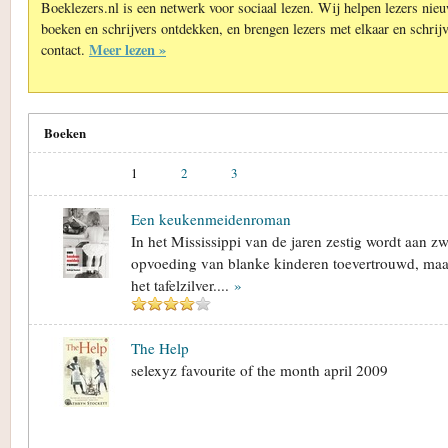
Boeklezers.nl is een netwerk voor sociaal lezen. Wij helpen lezers nie
boeken en schrijvers ontdekken, en brengen lezers met elkaar en schrijv
Meer lezen »
contact.
Boeken
1
2
3
Een keukenmeidenroman
In het Mississippi van de jaren zestig wordt aan 
opvoeding van blanke kinderen toevertrouwd, maar
het tafelzilver....
»
The Help
selexyz favourite of the month april 2009