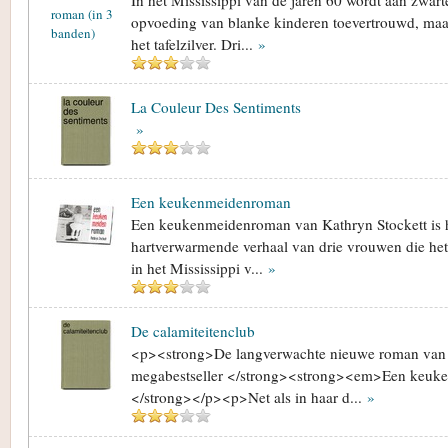
In het Mississippi van de jaren 60 wordt aan zwar
opvoeding van blanke kinderen toevertrouwd, maar
het tafelzilver. Dri...
»
La Couleur Des Sentiments
»
Een keukenmeidenroman
Een keukenmeidenroman van Kathryn Stockett is h
hartverwarmende verhaal van drie vrouwen die het
in het Mississippi v...
»
De calamiteitenclub
<p><strong>De langverwachte nieuwe roman van 
megabestseller </strong><strong><em>Een keu
</strong></p><p>Net als in haar d...
»