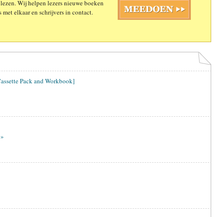
 lezen. Wij helpen lezers nieuwe boeken
 met elkaar en schrijvers in contact.
Cassette Pack and Workbook]
e
»