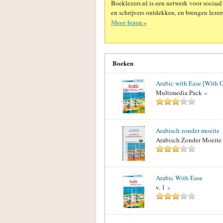
Boeklezers.nl is een netwerk voor sociaal
en schrijvers ontdekken, en brengen lezers
Meer lezen »
Boeken
Arabic with Ease [With 
Multimedia Pack
»
Arabisch zonder moeite
Arabisch Zonder Moeit
Arabic With Ease
v. 1
»