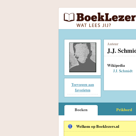
Auteur
J.J. Schmi
Wikipedia
J.J. Schmidt
Toevoegen aan
favorieten
Boeken
Prikbord
Welkom op Boeklezers.nl