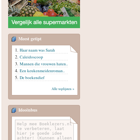
Meest getipt
Haar naam was Sarah
Caleidoscoop
Mannen die vrouwen haten..
Een keukenmeidenroman..
De boekendief
Alle toplijsten »
Ideeënbus