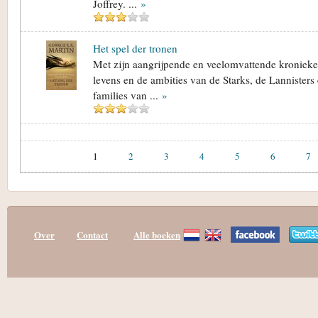
Joffrey. ...
»
Het spel der tronen
Met zijn aangrijpende en veelomvattende kronieken
levens en de ambities van de Starks, de Lannisters 
families van ...
»
1
2
3
4
5
6
7
Over
Contact
Alle boeken