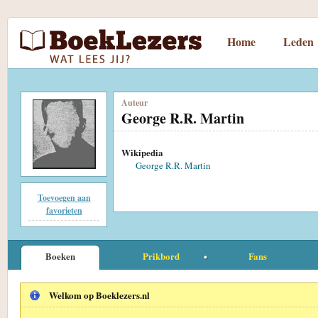
Home
Leden
Auteur
George R.R. Martin
Wikipedia
George R.R. Martin
Toevoegen aan
favorieten
Boeken
Prikbord
Fans
Welkom op Boeklezers.nl