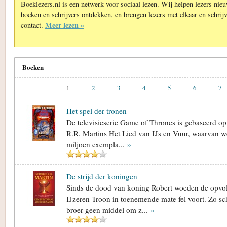
Boeklezers.nl is een netwerk voor sociaal lezen. Wij helpen lezers nie
boeken en schrijvers ontdekken, en brengen lezers met elkaar en schrijv
Meer lezen »
contact.
Boeken
1
2
3
4
5
6
7
Het spel der tronen
De televisieserie Game of Thrones is gebaseerd o
R.R. Martins Het Lied van IJs en Vuur, waarvan w
miljoen exempla...
»
De strijd der koningen
Sinds de dood van koning Robert woeden de opvo
IJzeren Troon in toenemende mate fel voort. Zo s
broer geen middel om z...
»